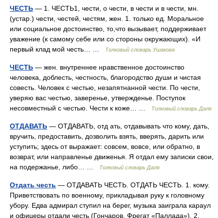
ЧЕСТЬ
— 1. ЧЕСТЬ1, чести, о чести, в чести и в чести, мн.
(устар.) чести, честей, честям, жен. 1. только ед. Моральное
или социальное достоинство, то,что вызывает, поддерживает
уважение (к самому себе или со стороны окружающих). «И
первый клад мой честь… …
Толковый словарь Ушакова
ЧЕСТЬ
— жен. внутреннее нравственное достоинство
человека, доблесть, честность, благородство души и чистая
совесть. Человек с честью, незапятнанной чести. По чести,
уверяю вас честью, заверенье, утвержденье. Поступок
несовместный с честью. Чести к коже… …
Толковый словарь Даля
ОТДАВАТЬ
— ОТДАВАТЬ, отд ать, отдавывать что кому, дать,
вручить, предоставить, дозволить взять, вверять, дарить или
уступить; здесь от выражает: совсем, вовсе, или обратно, в
возврат, или направленье движенья. Я отдал ему записки свои,
на подержанье, либо… …
Толковый словарь Даля
Отдать честь
— ОТДАВАТЬ ЧЕСТЬ. ОТДАТЬ ЧЕСТЬ. 1. кому.
Приветствовать по военному, прикладывая руку к головному
убору. Едва адмирал ступил на берег, музыка заиграла караул
и офицеры отдали честь (Гончаров. Фрегат «Паллада»). 2.