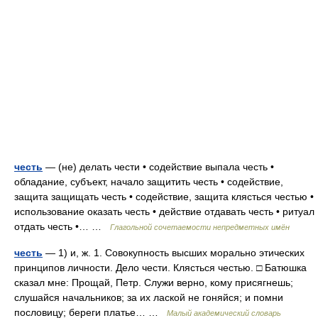
честь
— (не) делать чести • содействие выпала честь •
обладание, субъект, начало защитить честь • содействие,
защита защищать честь • содействие, защита клясться честью •
использование оказать честь • действие отдавать честь • ритуал
отдать честь •… …
Глагольной сочетаемости непредметных имён
честь
— 1) и, ж. 1. Совокупность высших морально этических
принципов личности. Дело чести. Клясться честью. □ Батюшка
сказал мне: Прощай, Петр. Служи верно, кому присягнешь;
слушайся начальников; за их лаской не гоняйся; и помни
пословицу; береги платье… …
Малый академический словарь