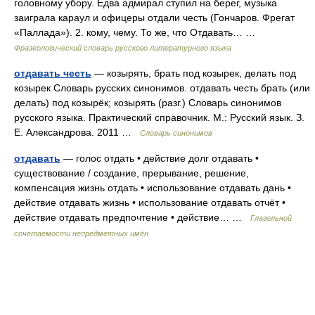
головному убору. Едва адмирал ступил на берег, музыка
заиграла караул и офицеры отдали честь (Гончаров. Фрегат
«Паллада»). 2. кому, чему. То же, что Отдавать… …
Фразеологический словарь русского литературного языка
отдавать честь
— козырять, брать под козырек, делать под
козырек Словарь русских синонимов. отдавать честь брать (или
делать) под козырёк; козырять (разг.) Словарь синонимов
русского языка. Практический справочник. М.: Русский язык. З.
Е. Александрова. 2011 …
Словарь синонимов
отдавать
— голос отдать • действие долг отдавать •
существование / создание, прерывание, решение,
компенсация жизнь отдать • использование отдавать дань •
действие отдавать жизнь • использование отдавать отчёт •
действие отдавать предпочтение • действие… …
Глагольной
сочетаемости непредметных имён