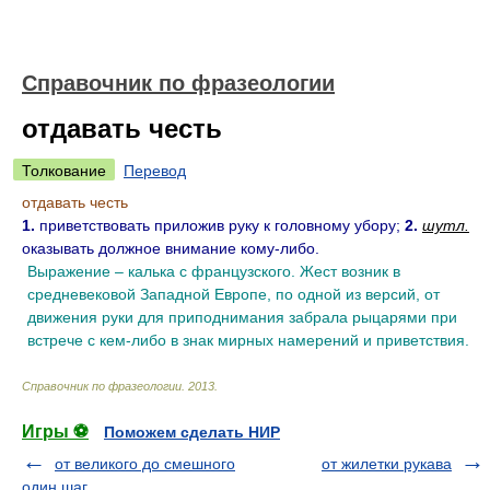
Справочник по фразеологии
отдавать честь
Толкование
Перевод
отдавать честь
1.
приветствовать приложив руку к головному убору;
2.
шутл.
оказывать должное внимание кому-либо.
Выражение – калька с французского. Жест возник в
средневековой Западной Европе, по одной из версий, от
движения руки для приподнимания забрала рыцарями при
встрече с кем-либо в знак мирных намерений и приветствия.
Справочник по фразеологии
.
2013
.
Игры ⚽
Поможем сделать НИР
от великого до смешного
от жилетки рукава
один шаг